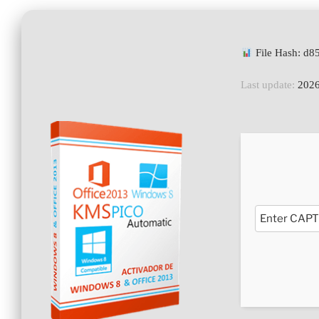
File Hash: d
Last update:
2026