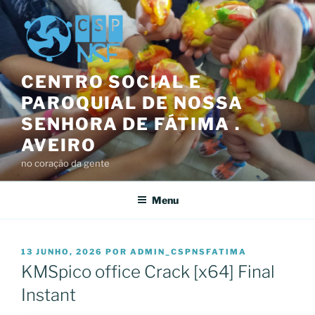
Saltar
para
o
conteúdo
CENTRO SOCIAL E
PAROQUIAL DE NOSSA
SENHORA DE FÁTIMA .
AVEIRO
no coração da gente
Menu
PUBLICADO
13 JUNHO, 2026
POR
ADMIN_CSPNSFATIMA
EM
KMSpico office Crack [x64] Final
Instant