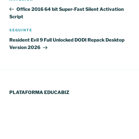
de
anterior
Office 2016 64 bit Super-Fast Silent Activation
artigos
Script
Conteúdo
SEGUINTE
seguinte
Resident Evil 9 Full Unlocked DODI Repack Desktop
Version 2026
PLATAFORMA EDUCABIZ