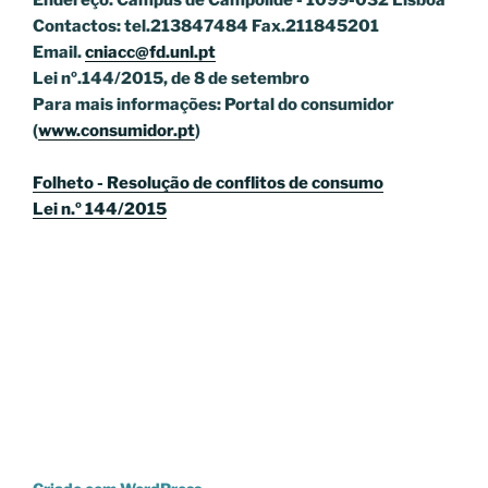
Endereço: Campus de Campolide - 1099-032 Lisboa
Contactos: tel.213847484 Fax.211845201
Email.
cniacc@fd.unl.pt
Lei nº.144/2015, de 8 de setembro
Para mais informações: Portal do consumidor
(
www.consumidor.pt
)
Folheto - Resolução de conflitos de consumo
Lei n.º 144/2015