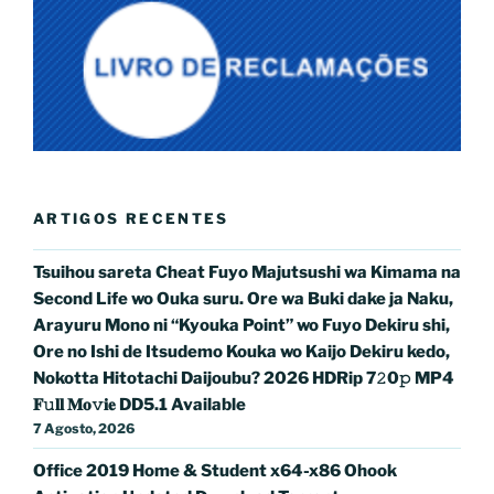
ARTIGOS RECENTES
Tsuihou sareta Cheat Fuyo Majutsushi wa Kimama na
Second Life wo Ouka suru. Ore wa Buki dake ja Naku,
Arayuru Mono ni “Kyouka Point” wo Fuyo Dekiru shi,
Ore no Ishi de Itsudemo Kouka wo Kaijo Dekiru kedo,
Nokotta Hitotachi Daijoubu? 2026 HDRip 7𝟸0𝚙 MP4
𝐅𝚞𝐥𝐥 𝐌𝐨𝚟𝐢𝐞 DD5.1 Available
7 Agosto, 2026
Office 2019 Home & Student x64-x86 Ohook