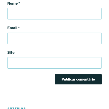
Nome
*
Email
*
Site
Navegação
Conteúdo
ANTERIOR