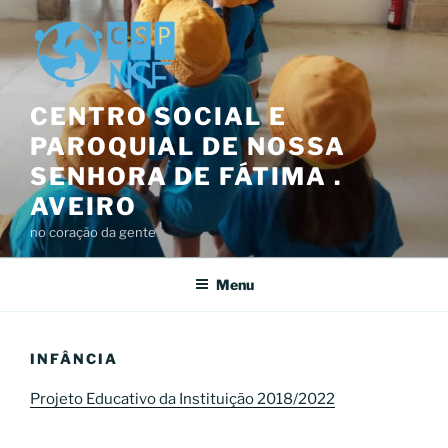
Saltar
para
o
conteúdo
CENTRO SOCIAL E
PAROQUIAL DE NOSSA
SENHORA DE FÁTIMA .
AVEIRO
no coração da gente
Menu
INFÂNCIA
Projeto Educativo da Instituição 2018/2022