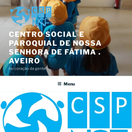
Saltar
para
o
conteúdo
CENTRO SOCIAL E
PAROQUIAL DE NOSSA
SENHORA DE FÁTIMA .
AVEIRO
no coração da gente
Menu