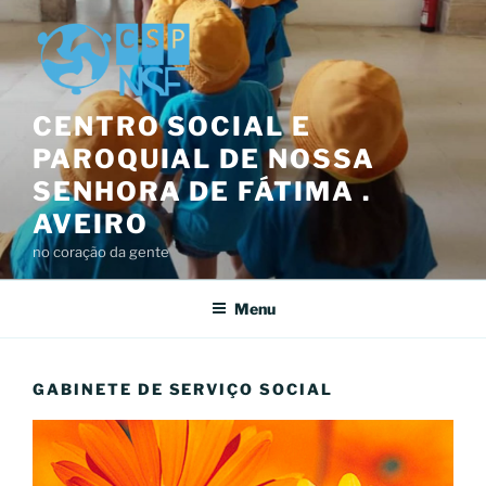
Saltar
para
o
conteúdo
CENTRO SOCIAL E
PAROQUIAL DE NOSSA
SENHORA DE FÁTIMA .
AVEIRO
no coração da gente
Menu
GABINETE DE SERVIÇO SOCIAL