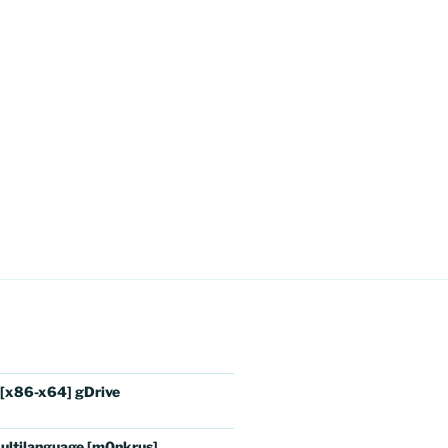
 [x86-x64] gDrive
ultilanguage [m0nkrus]