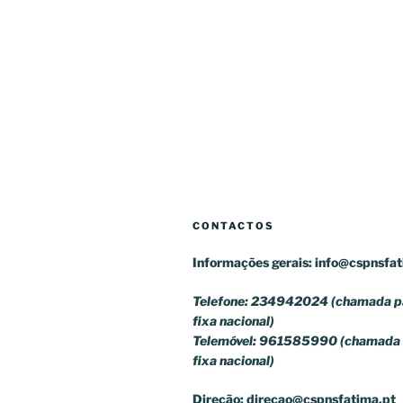
CONTACTOS
Informações gerais:
info@cspnsfat
Telefone: 234942024 (chamada pa
fixa nacional)
Telemóvel: 961585990 (chamada 
fixa nacional)
Direção:
direcao@cspnsfatima.pt