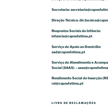
Secretaria:
secretaria@cspnsfatim
Direção Técnica:
dir.tecnica@cspn
Respostas Sociais da Infância:
infancia@cspnsfatima.pt
Serviço de Apoio ao Domicílio:
sad@cspnsfatima.pt
Serviço de Atendimento e Acomp
Social (SAAS) –
saas@cspnsfatima
Rendimento Social de Inserção (RS
rsi@cspnsfatima.pt
LIVRO DE RECLAMAÇÕES