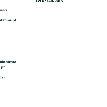
Lei n.º 144/2015
a.pt
sfatima.pt
anhamento
.pt
I) –