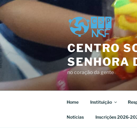
Saltar
para
o
conteúdo
CENTRO SO
SENHORA D
no coração da gente
Home
Instituição
Resp
Notícias
Inscrições 2026-20