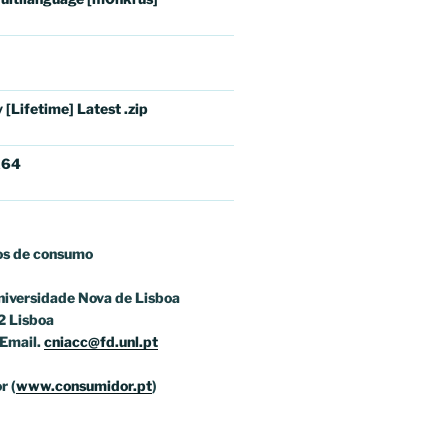
[Lifetime] Latest .zip
x64
os
de consumo
niversidade Nova de Lisboa
2 Lisboa
Email.
cniacc@fd.unl.pt
r (
www.consumidor.pt
)