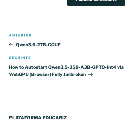
Navegação
Conteúdo
ANTERIOR
de
anterior
Qwen3.6-27B-GGUF
artigos
Conteúdo
SEGUINTE
seguinte
How to Autostart Qwen3.5-35B-A3B-GPTQ-Int4 via
WebGPU (Browser) Fully Jailbroken
PLATAFORMA EDUCABIZ