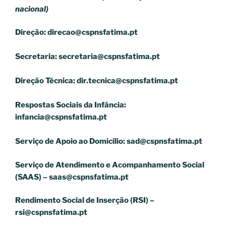
nacional)
Direção:
direcao@cspnsfatima.pt
Secretaria:
secretaria@cspnsfatima.pt
Direção Técnica:
dir.tecnica@cspnsfatima.pt
Respostas Sociais da Infância:
infancia@cspnsfatima.pt
Serviço de Apoio ao Domicílio:
sad@cspnsfatima.pt
Serviço de Atendimento e Acompanhamento Social
(SAAS) –
saas@cspnsfatima.pt
Rendimento Social de Inserção (RSI) –
rsi@cspnsfatima.pt