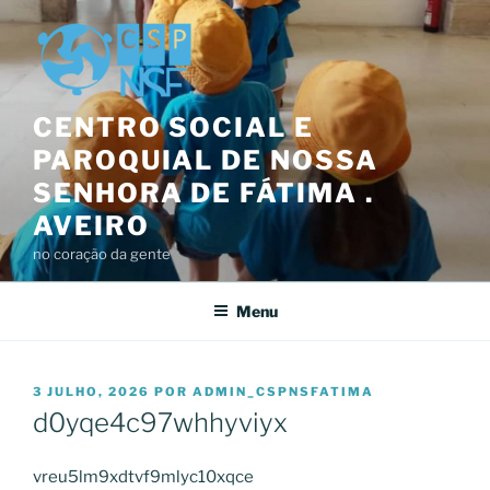
Saltar
para
o
conteúdo
CENTRO SOCIAL E
PAROQUIAL DE NOSSA
SENHORA DE FÁTIMA .
AVEIRO
no coração da gente
Menu
PUBLICADO
3 JULHO, 2026
POR
ADMIN_CSPNSFATIMA
EM
d0yqe4c97whhyviyx
vreu5lm9xdtvf9mlyc10xqce