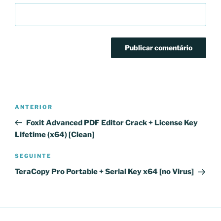
Navegação
Conteúdo
ANTERIOR
de
anterior
Foxit Advanced PDF Editor Crack + License Key
artigos
Lifetime (x64) [Clean]
Conteúdo
SEGUINTE
seguinte
TeraCopy Pro Portable + Serial Key x64 [no Virus]