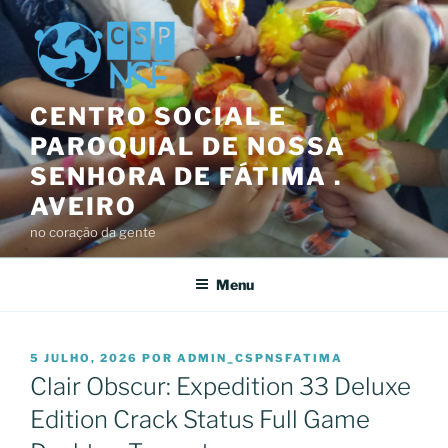
Saltar
para
o
conteúdo
CENTRO SOCIAL E
PAROQUIAL DE NOSSA
SENHORA DE FÁTIMA .
AVEIRO
no coração da gente
Menu
PUBLICADO
5 JULHO, 2026
POR
ADMIN_CSPNSFATIMA
EM
Clair Obscur: Expedition 33 Deluxe
Edition Crack Status Full Game