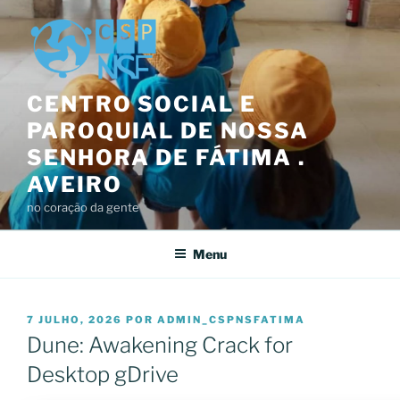
Saltar
para
o
conteúdo
CENTRO SOCIAL E
PAROQUIAL DE NOSSA
SENHORA DE FÁTIMA .
AVEIRO
no coração da gente
Menu
PUBLICADO
7 JULHO, 2026
POR
ADMIN_CSPNSFATIMA
EM
Dune: Awakening Crack for
Desktop gDrive