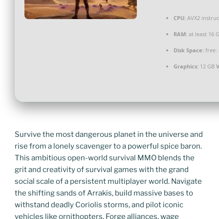
CPU:
AVX2 instruc
RAM:
at least 16 
Disk Space:
free:
Graphics:
12 GB
Survive the most dangerous planet in the universe and
rise from a lonely scavenger to a powerful spice baron.
This ambitious open-world survival MMO blends the
grit and creativity of survival games with the grand
social scale of a persistent multiplayer world. Navigate
the shifting sands of Arrakis, build massive bases to
withstand deadly Coriolis storms, and pilot iconic
vehicles like ornithopters. Forge alliances, wage