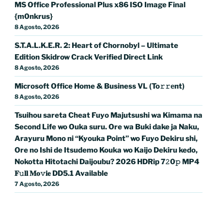
MS Office Professional Plus x86 ISO Image Final
{m0nkrus}
8 Agosto, 2026
S.T.A.L.K.E.R. 2: Heart of Chornobyl – Ultimate
Edition Skidrow Crack Verified Direct Link
8 Agosto, 2026
Microsoft Office Home & Business VL (To𝚛𝚛еnt)
8 Agosto, 2026
Tsuihou sareta Cheat Fuyo Majutsushi wa Kimama na
Second Life wo Ouka suru. Ore wa Buki dake ja Naku,
Arayuru Mono ni “Kyouka Point” wo Fuyo Dekiru shi,
Ore no Ishi de Itsudemo Kouka wo Kaijo Dekiru kedo,
Nokotta Hitotachi Daijoubu? 2026 HDRip 7𝟸0𝚙 MP4
𝐅𝚞𝐥𝐥 𝐌𝐨𝚟𝐢𝐞 DD5.1 Available
7 Agosto, 2026