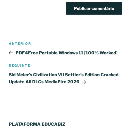
Navegação
Conteúdo
ANTERIOR
de
anterior
PDF4Free Portable Windows 11 [100% Worked]
artigos
Conteúdo
SEGUINTE
seguinte
Sid Meier’s Civilization VII Settler’s Edition Cracked
Update All DLCs MediaFire 2026
PLATAFORMA EDUCABIZ