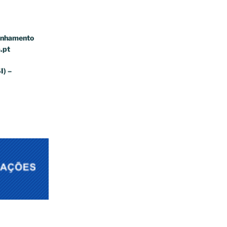
anhamento
.pt
I) –