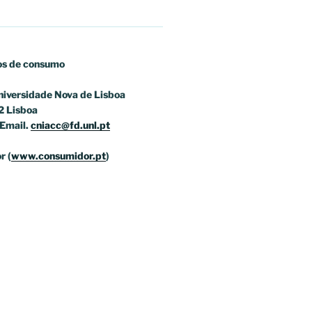
os
de consumo
niversidade Nova de Lisboa
2 Lisboa
Email.
cniacc@fd.unl.pt
r (
www.consumidor.pt
)