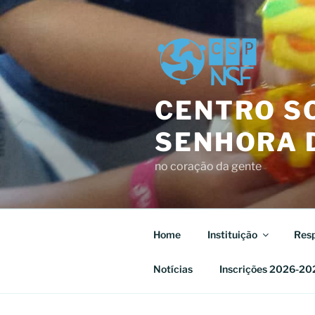
Saltar
para
o
conteúdo
CENTRO SO
SENHORA D
no coração da gente
Home
Instituição
Resp
Notícias
Inscrições 2026-20