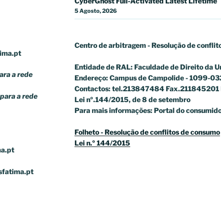
CyberGhost Full-Activated Latest Lifetime
5 Agosto, 2026
Centro de arbitragem - Resolução de conflit
ima.pt
Entidade de RAL: Faculdade de Direito da U
ra a rede
Endereço: Campus de Campolide - 1099-03
Contactos: tel.213847484 Fax.211845201 
para a rede
Lei nº.144/2015, de 8 de setembro
Para mais informações: Portal do consumido
Folheto - Resolução de conflitos de consumo
Lei n.º 144/2015
a.pt
sfatima.pt