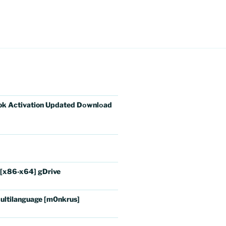
ok Activation Updated Dоwnlоad
 [x86-x64] gDrive
ultilanguage [m0nkrus]