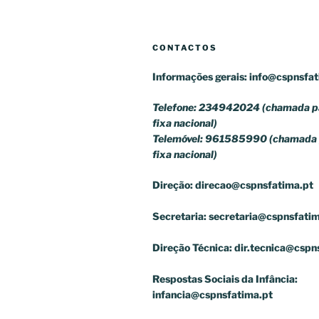
CONTACTOS
Informações gerais:
info@cspnsfat
Telefone: 234942024 (chamada pa
fixa nacional)
Telemóvel: 961585990 (chamada 
fixa nacional)
Direção:
direcao@cspnsfatima.pt
Secretaria:
secretaria@cspnsfatim
Direção Técnica:
dir.tecnica@cspn
Respostas Sociais da Infância:
infancia@cspnsfatima.pt