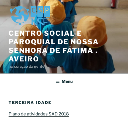
Saltar
para
o
conteúdo
CENTRO SOCIAL E
PAROQUIAL DE NOSSA
SENHORA DE FÁTIMA .
AVEIRO
no coração da gente
Menu
TERCEIRA IDADE
Plano de atividades SAD 2018