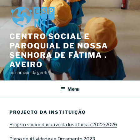
Saltar
para
o
conteúdo
CENTRO SOCIAL E
PAROQUIAL DE NOSSA
SENHORA DE FÁTIMA .
AVEIRO
no coração da gente
Menu
PROJECTO DA INSTITUIÇÃO
Projeto socioeducativo da Instituição 2022/2026
Plano de Atividades e Orçamento 2023