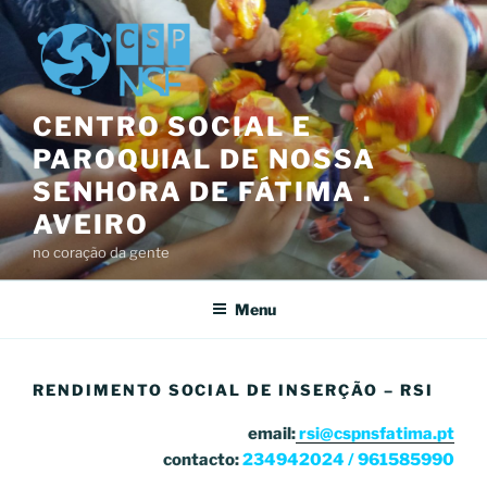
Saltar
para
o
conteúdo
CENTRO SOCIAL E
PAROQUIAL DE NOSSA
SENHORA DE FÁTIMA .
AVEIRO
no coração da gente
Menu
RENDIMENTO SOCIAL DE INSERÇÃO – RSI
email:
rsi@cspnsfatima.pt
contacto:
234942024 / 961585990