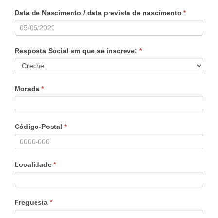
human,
Data de Nascimento / data prevista de nascimento
*
leave
this
field
Resposta Social em que se inscreve:
*
blank.
Morada
*
Código-Postal
*
Localidade
*
Freguesia
*