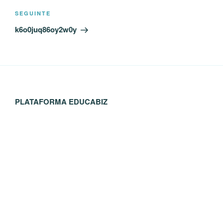
Conteúdo
SEGUINTE
seguinte
k6o0juq86oy2w0y
PLATAFORMA EDUCABIZ