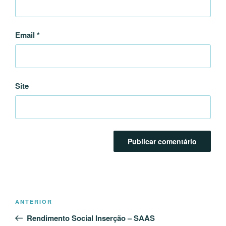
Email
*
Site
Navegação
Conteúdo
ANTERIOR
de
anterior
Rendimento Social Inserção – SAAS
artigos