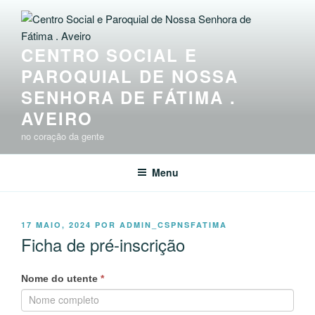
Saltar
para
o
CENTRO SOCIAL E
conteúdo
PAROQUIAL DE NOSSA
SENHORA DE FÁTIMA .
AVEIRO
no coração da gente
Menu
PUBLICADO
17 MAIO, 2024
POR
ADMIN_CSPNSFATIMA
EM
Ficha de pré-inscrição
Ficha de
If
Nome do utente
*
Pré-
you
inscrição
are