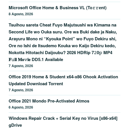
Microsoft Office Home & Business VL (To𝚛𝚛еnt)
8 Agosto, 2026
Tsuihou sareta Cheat Fuyo Majutsushi wa Kimama na
Second Life wo Ouka suru. Ore wa Buki dake ja Naku,
Arayuru Mono ni “Kyouka Point” wo Fuyo Dekiru shi,
Ore no Ishi de Itsudemo Kouka wo Kaijo Dekiru kedo,
Nokotta Hitotachi Daijoubu? 2026 HDRip 7𝟸0𝚙 MP4
𝐅𝚞𝐥𝐥 𝐌𝐨𝚟𝐢𝐞 DD5.1 Available
7 Agosto, 2026
Office 2019 Home & Student x64-x86 Ohook Activation
Updated Dоwnlоad Torrent
7 Agosto, 2026
Office 2021 Mondo Pre-Activated Atmos
6 Agosto, 2026
Windows Repair Crack + Serial Key no Virus [x86-x64]
gDrive