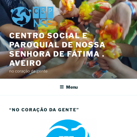
Saltar
para
o
conteúdo
CENTRO SOCIAL E
PAROQUIAL DE NOSSA
SENHORA DE FÁTIMA .
AVEIRO
no coração da gente
Menu
“NO CORAÇÃO DA GENTE”