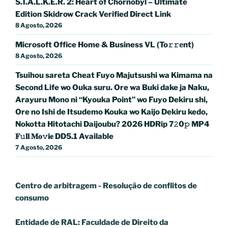
S.T.A.L.K.E.R. 2: Heart of Chornobyl – Ultimate
Edition Skidrow Crack Verified Direct Link
8 Agosto, 2026
Microsoft Office Home & Business VL (To𝚛𝚛еnt)
8 Agosto, 2026
Tsuihou sareta Cheat Fuyo Majutsushi wa Kimama na
Second Life wo Ouka suru. Ore wa Buki dake ja Naku,
Arayuru Mono ni “Kyouka Point” wo Fuyo Dekiru shi,
Ore no Ishi de Itsudemo Kouka wo Kaijo Dekiru kedo,
Nokotta Hitotachi Daijoubu? 2026 HDRip 7𝟸0𝚙 MP4
𝐅𝚞𝐥𝐥 𝐌𝐨𝚟𝐢𝐞 DD5.1 Available
7 Agosto, 2026
Centro de arbitragem - Resolução de conflitos
de
consumo
Entidade de RAL: Faculdade de Direito da