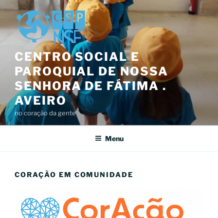
Saltar
para
o
conteúdo
CENTRO SOCIAL E
PAROQUIAL DE NOSSA
SENHORA DE FÁTIMA .
AVEIRO
no coração da gente
Menu
CORAÇÃO EM COMUNIDADE