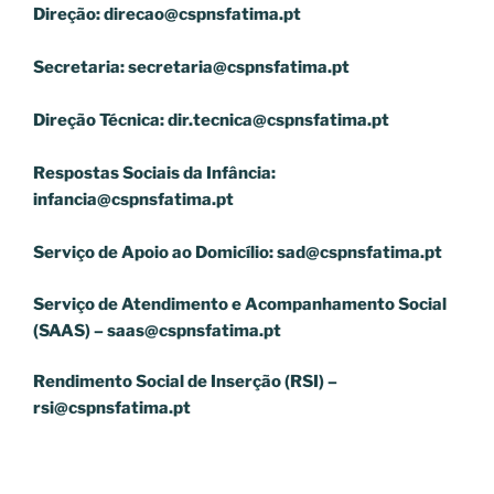
Direção:
direcao@cspnsfatima.pt
Secretaria:
secretaria@cspnsfatima.pt
Direção Técnica:
dir.tecnica@cspnsfatima.pt
Respostas Sociais da Infância:
infancia@cspnsfatima.pt
Serviço de Apoio ao Domicílio:
sad@cspnsfatima.pt
Serviço de Atendimento e Acompanhamento Social
(SAAS) –
saas@cspnsfatima.pt
Rendimento Social de Inserção (RSI) –
rsi@cspnsfatima.pt