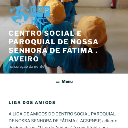
Saltar
para
o
conteúdo
CENTRO SOCIAL E
PAROQUIAL DE NOSSA
SENHORA DE FÁTIMA .
AVEIRO
no coração da gente
Menu
LIGA DOS AMIGOS
A LIGA DE AMIGOS DO CENTRO SOCIAL PAROQUIAL
DE NOSSA SENHORA DE FÁTIMA (LACSPNSF) adiante
designada por “Liga de Amigos” é constituída, por