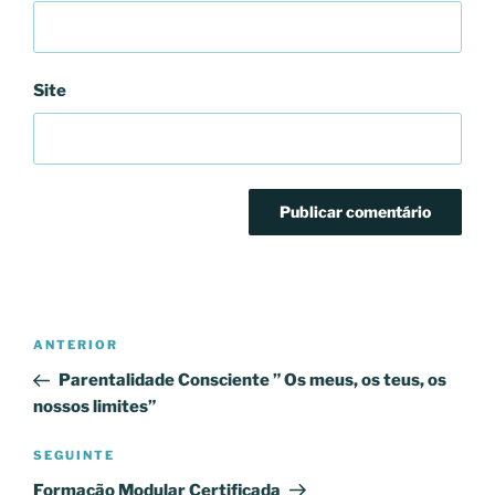
Site
Navegação
Conteúdo
ANTERIOR
de
anterior
Parentalidade Consciente ” Os meus, os teus, os
artigos
nossos limites”
Conteúdo
SEGUINTE
seguinte
Formação Modular Certificada