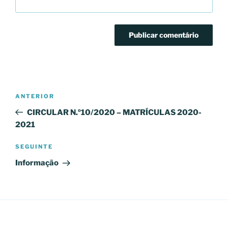
Navegação
Conteúdo
ANTERIOR
de
anterior
CIRCULAR N.º10/2020 – MATRÍCULAS 2020-
artigos
2021
Conteúdo
SEGUINTE
seguinte
Informação