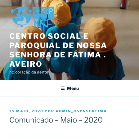
Saltar
para
o
conteúdo
CENTRO SOCIAL E
PAROQUIAL DE NOSSA
SENHORA DE FÁTIMA .
AVEIRO
no coração da gente
Menu
PUBLICADO
15 MAIO, 2020
POR
ADMIN_CSPNSFATIMA
EM
Comunicado – Maio – 2020