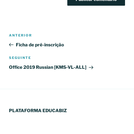
Navegação
Conteúdo
ANTERIOR
de
anterior
Ficha de pré-inscrição
artigos
Conteúdo
SEGUINTE
seguinte
Office 2019 Russian [KMS-VL-ALL]
PLATAFORMA EDUCABIZ