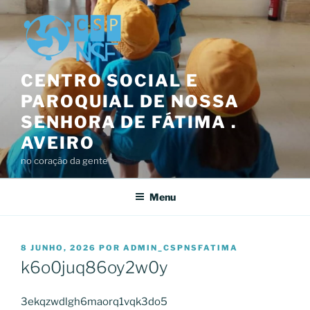
Saltar
para
o
conteúdo
CENTRO SOCIAL E
PAROQUIAL DE NOSSA
SENHORA DE FÁTIMA .
AVEIRO
no coração da gente
Menu
PUBLICADO
8 JUNHO, 2026
POR
ADMIN_CSPNSFATIMA
EM
k6o0juq86oy2w0y
3ekqzwdlgh6maorq1vqk3do5