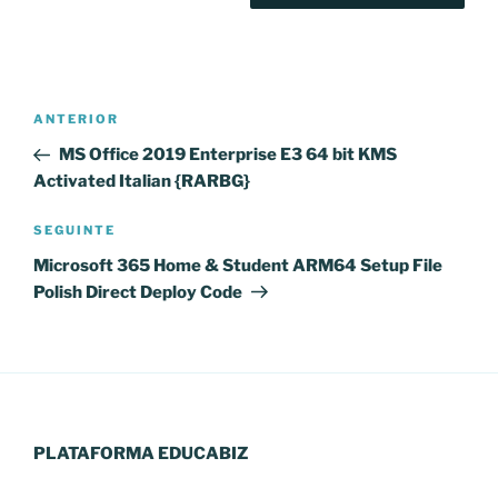
Navegação
Conteúdo
ANTERIOR
de
anterior
MS Office 2019 Enterprise E3 64 bit KMS
artigos
Activated Italian {RARBG}
Conteúdo
SEGUINTE
seguinte
Microsoft 365 Home & Student ARM64 Setup File
Polish Direct Deploy Code
PLATAFORMA EDUCABIZ