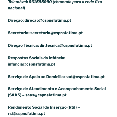
Telemóvel: 961585990 (chamada para a rede fixa
nacional)
Direção:
direcao@cspnsfatima.pt
Secretaria:
secretaria@cspnsfatima.pt
Direção Técnica:
dir.tecnica@cspnsfatima.pt
Respostas Sociais da Infância:
infancia@cspnsfatima.pt
Serviço de Apoio ao Domicílio:
sad@cspnsfatima.pt
Serviço de Atendimento e Acompanhamento Social
(SAAS) –
saas@cspnsfatima.pt
Rendimento Social de Inserção (RSI) –
rsi@cspnsfatima.pt