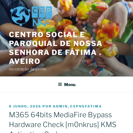
Saltar
para
o
conteúdo
CENTRO SOCIAL E
PAROQUIAL DE NOSSA
SENHORA DE FÁTIMA .
AVEIRO
no coração da gente
Menu
PUBLICADO
8 JUNHO, 2026
POR
ADMIN_CSPNSFATIMA
EM
M365 64bits MediaFire Bypass
Hardware Check [m0nkrus] KMS