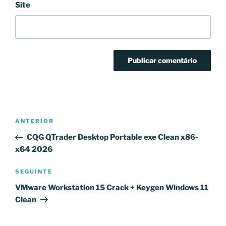
Site
Navegação
Conteúdo
ANTERIOR
de
anterior
CQG QTrader Desktop Portable exe Clean x86-
artigos
x64 2026
Conteúdo
SEGUINTE
seguinte
VMware Workstation 15 Crack + Keygen Windows 11
Clean