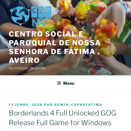
Saltar
para
o
conteúdo
CENTRO SOCIAL E
PAROQUIAL DE NOSSA
SENHORA DE FÁTIMA .
AVEIRO
no coração da gente
Menu
PUBLICADO
13 JUNHO, 2026
POR
ADMIN_CSPNSFATIMA
EM
Borderlands 4 Full Unlocked GOG
Release Full Game for Windows