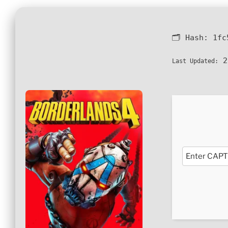
🗂 Hash:
1fc
2
Last Updated: