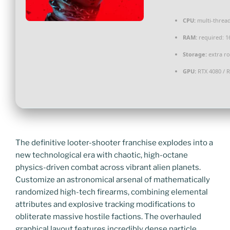
CPU:
multi-threa
RAM:
required: 
Storage:
extra r
GPU:
RTX 4080 / 
The definitive looter-shooter franchise explodes into a
new technological era with chaotic, high-octane
physics-driven combat across vibrant alien planets.
Customize an astronomical arsenal of mathematically
randomized high-tech firearms, combining elemental
attributes and explosive tracking modifications to
obliterate massive hostile factions. The overhauled
graphical layout features incredibly dense particle