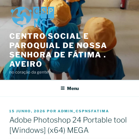
Saltar
para
o
conteúdo
CENTRO SOCIAL E
PAROQUIAL DE NOSSA
SENHORA DE FÁTIMA .
AVEIRO
no coração da gente
Menu
PUBLICADO
15 JUNHO, 2026
POR
ADMIN_CSPNSFATIMA
EM
Adobe Photoshop 24 Portable tool
[Windows] (x64) MEGA