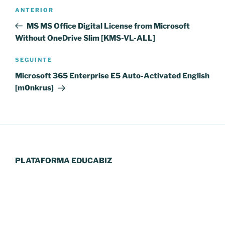
Navegação
Conteúdo
ANTERIOR
de
anterior
MS MS Office Digital License from Microsoft
artigos
Without OneDrive Slim [KMS-VL-ALL]
Conteúdo
SEGUINTE
seguinte
Microsoft 365 Enterprise E5 Auto-Activated English
[m0nkrus]
PLATAFORMA EDUCABIZ