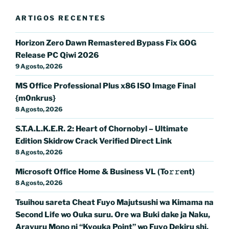
ARTIGOS RECENTES
Horizon Zero Dawn Remastered Bypass Fix GOG
Release PC Qiwi 2026
9 Agosto, 2026
MS Office Professional Plus x86 ISO Image Final
{m0nkrus}
8 Agosto, 2026
S.T.A.L.K.E.R. 2: Heart of Chornobyl – Ultimate
Edition Skidrow Crack Verified Direct Link
8 Agosto, 2026
Microsoft Office Home & Business VL (To𝚛𝚛еnt)
8 Agosto, 2026
Tsuihou sareta Cheat Fuyo Majutsushi wa Kimama na
Second Life wo Ouka suru. Ore wa Buki dake ja Naku,
Arayuru Mono ni “Kyouka Point” wo Fuyo Dekiru shi,