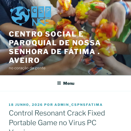
Saltar
para
o
conteúdo
CENTRO SOCIAL E
PAROQUIAL DE NOSSA
SENHORA DE FÁTIMA .
AVEIRO
no coração da gente
Menu
PUBLICADO
18 JUNHO, 2026
POR
ADMIN_CSPNSFATIMA
EM
Control Resonant Crack Fixed
Portable Game no Virus PC