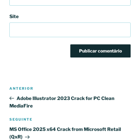
Site
Navegação
Conteúdo
ANTERIOR
de
anterior
Adobe Illustrator 2023 Crack for PC Clean
artigos
MediaFire
Conteúdo
SEGUINTE
seguinte
MS Office 2025 x64 Crack from Microsoft Retail
(QxR)