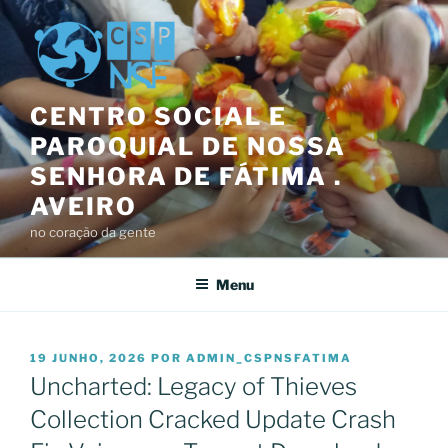
Saltar
para
o
conteúdo
CENTRO SOCIAL E
PAROQUIAL DE NOSSA
SENHORA DE FÁTIMA .
AVEIRO
no coração da gente
Menu
PUBLICADO
19 JUNHO, 2026
POR
ADMIN_CSPNSFATIMA
EM
Uncharted: Legacy of Thieves
Collection Cracked Update Crash