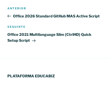
Navegação
Conteúdo
ANTERIOR
de
anterior
Office 2026 Standard GitHub MAS Active Script
artigos
Conteúdo
SEGUINTE
seguinte
Office 2021 Multilanguage Slim {CtrlHD} Quick
Setup Script
PLATAFORMA EDUCABIZ