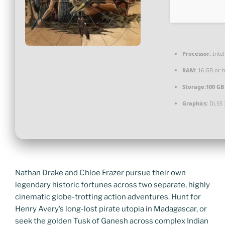
Processor:
Intel
RAM:
16 GB or h
Storage:
100 GB
Graphics:
DLSS 3
Nathan Drake and Chloe Frazer pursue their own
legendary historic fortunes across two separate, highly
cinematic globe-trotting action adventures. Hunt for
Henry Avery’s long-lost pirate utopia in Madagascar, or
seek the golden Tusk of Ganesh across complex Indian