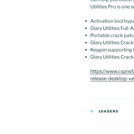
Utilities Pro is one 
Activation tool bypa
Glary Utilities Full
Portable crack patc
Glary Utilities Crac
Keygen supporting 
Glary Utilities Crac
https://www.cspnsf
release-desktop-ve
CATEGORIAS
LOADERS