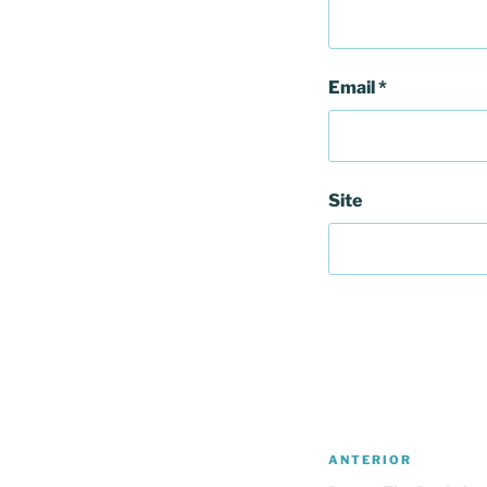
Email
*
Site
Navegação
Conteúdo
ANTERIOR