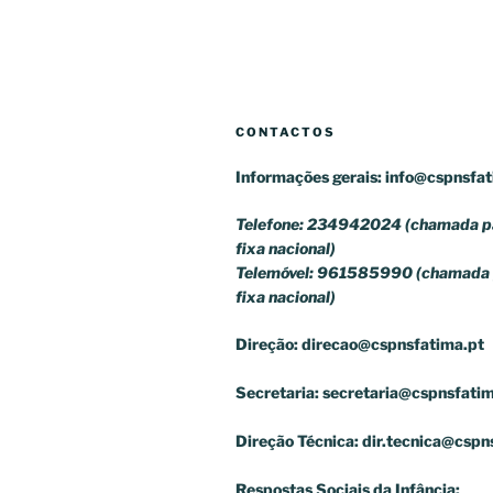
CONTACTOS
Informações gerais:
info@cspnsfat
Telefone: 234942024 (chamada pa
fixa nacional)
Telemóvel: 961585990 (chamada 
fixa nacional)
Direção:
direcao@cspnsfatima.pt
Secretaria:
secretaria@cspnsfatim
Direção Técnica:
dir.tecnica@cspn
Respostas Sociais da Infância: