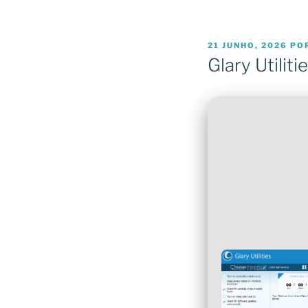
PUBLICADO
21 JUNHO, 2026
PO
EM
Glary Utilit