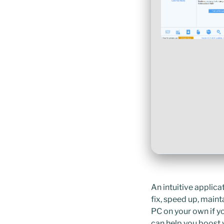
An intuitive applica
fix, speed up, maint
PC on your own if yo
can help you boost 