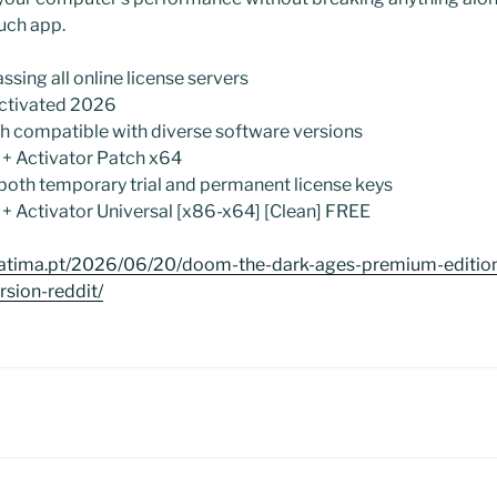
such app.
ssing all online license servers
-Activated 2026
h compatible with diverse software versions
k + Activator Patch x64
both temporary trial and permanent license keys
k + Activator Universal [x86-x64] [Clean] FREE
atima.pt/2026/06/20/doom-the-dark-ages-premium-edition-
rsion-reddit/