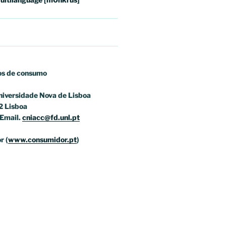
os
de consumo
niversidade Nova de Lisboa
2 Lisboa
Email.
cniacc@fd.unl.pt
r (
www.consumidor.pt
)