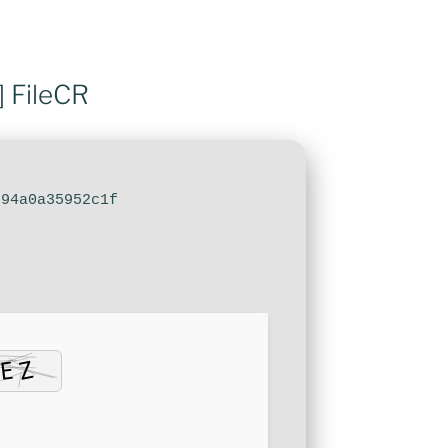
] FileCR
94a0a35952c1f