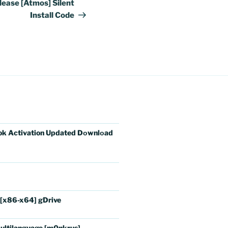
seguinte
lease [Atmos] Silent
Install Code
ok Activation Updated Dоwnlоad
 [x86-x64] gDrive
ultilanguage [m0nkrus]