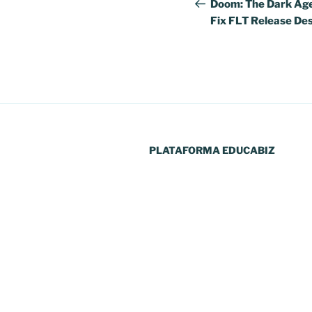
de
anterior
Doom: The Dark Age
Fix FLT Release Des
artigos
PLATAFORMA EDUCABIZ