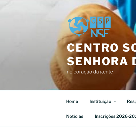
Saltar
para
o
conteúdo
CENTRO SO
SENHORA D
no coração da gente
Home
Instituição
Resp
Notícias
Inscrições 2026-20