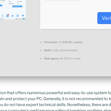
Ver
Processor:
1+ GHz for cracks
RAM:
4 GB recommended
Disk space:
64 GB for install
tion that offers numerous powerful and easy-to-use system too
ain and protect your PC. Generally, it is not recommended to 
u do not have expert technical skills. Nonetheless, there are 
your computer’s performance without breaking anything alon