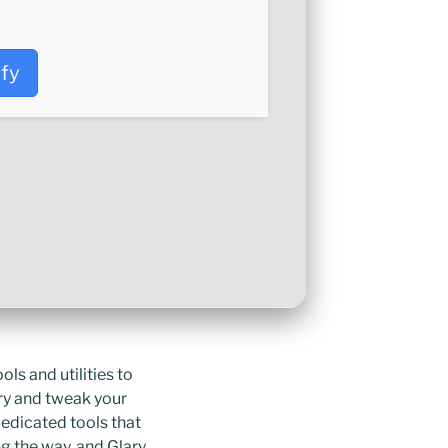
ify
ls and utilities to
try and tweak your
dedicated tools that
g the way, and Glary