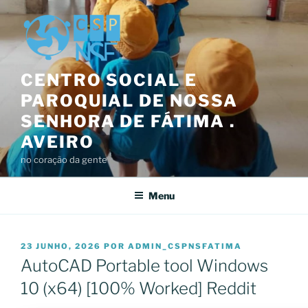
Saltar
para
o
conteúdo
CENTRO SOCIAL E
PAROQUIAL DE NOSSA
SENHORA DE FÁTIMA .
AVEIRO
no coração da gente
Menu
PUBLICADO
23 JUNHO, 2026
POR
ADMIN_CSPNSFATIMA
EM
AutoCAD Portable tool Windows
10 (x64) [100% Worked] Reddit