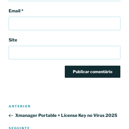
Email
*
Site
Navegação
Conteúdo
ANTERIOR
de
anterior
Xmanager Portable + License Key no Virus 2025
artigos
Conteúdo
SEGUINTE