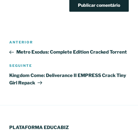
Navegação
Conteúdo
ANTERIOR
de
anterior
Metro Exodus: Complete Edition Cracked Torrent
artigos
Conteúdo
SEGUINTE
seguinte
Kingdom Come: Deliverance II EMPRESS Crack Tiny
Girl Repack
PLATAFORMA EDUCABIZ