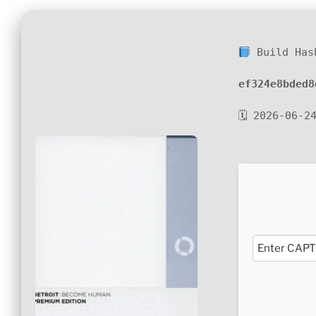
Build Has
ef324e8bded8
🗓 2026-06-2