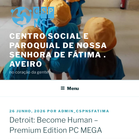
Saltar
para
o
conteúdo
CENTRO SOCIAL E
PAROQUIAL DE NOSSA
SENHORA DE FÁTIMA .
AVEIRO
no coração da gente
Menu
PUBLICADO
26 JUNHO, 2026
POR
ADMIN_CSPNSFATIMA
EM
Detroit: Become Human –
Premium Edition PC MEGA