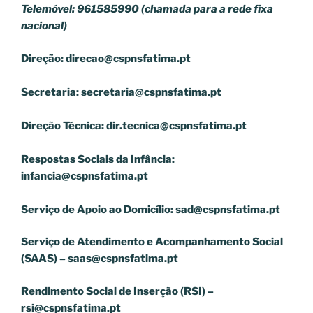
Telemóvel: 961585990 (chamada para a rede fixa
nacional)
Direção:
direcao@cspnsfatima.pt
Secretaria:
secretaria@cspnsfatima.pt
Direção Técnica:
dir.tecnica@cspnsfatima.pt
Respostas Sociais da Infância:
infancia@cspnsfatima.pt
Serviço de Apoio ao Domicílio:
sad@cspnsfatima.pt
Serviço de Atendimento e Acompanhamento Social
(SAAS) –
saas@cspnsfatima.pt
Rendimento Social de Inserção (RSI) –
rsi@cspnsfatima.pt