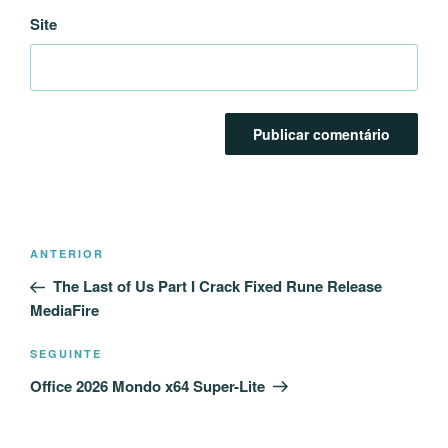
Site
Navegação
Conteúdo
ANTERIOR
de
anterior
The Last of Us Part I Crack Fixed Rune Release
artigos
MediaFire
Conteúdo
SEGUINTE
seguinte
Office 2026 Mondo x64 Super-Lite