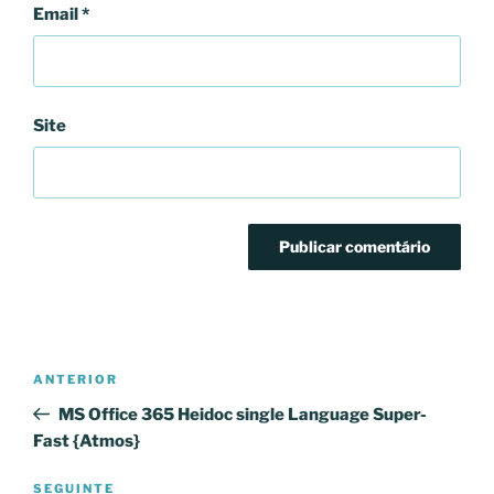
Email
*
Site
Navegação
Conteúdo
ANTERIOR
de
anterior
MS Office 365 Heidoc single Language Super-
artigos
Fast {Atmos}
Conteúdo
SEGUINTE