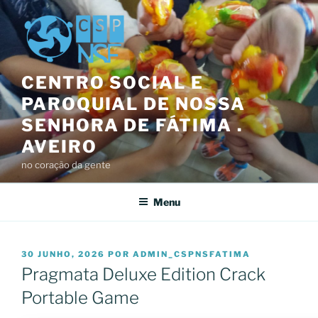
Saltar
para
o
conteúdo
CENTRO SOCIAL E
PAROQUIAL DE NOSSA
SENHORA DE FÁTIMA .
AVEIRO
no coração da gente
Menu
PUBLICADO
30 JUNHO, 2026
POR
ADMIN_CSPNSFATIMA
EM
Pragmata Deluxe Edition Crack
Portable Game