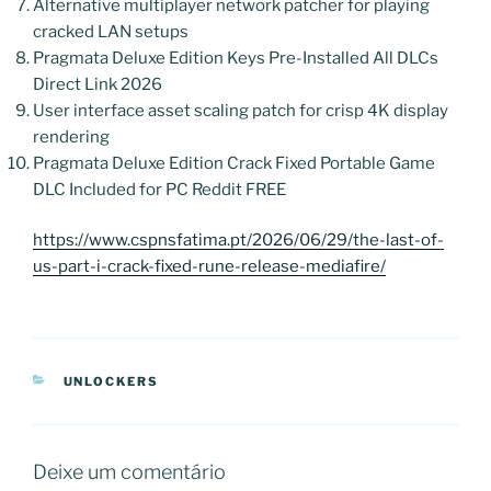
Alternative multiplayer network patcher for playing
cracked LAN setups
Pragmata Deluxe Edition Keys Pre-Installed All DLCs
Direct Link 2026
User interface asset scaling patch for crisp 4K display
rendering
Pragmata Deluxe Edition Crack Fixed Portable Game
DLC Included for PC Reddit FREE
https://www.cspnsfatima.pt/2026/06/29/the-last-of-
us-part-i-crack-fixed-rune-release-mediafire/
CATEGORIAS
UNLOCKERS
Deixe um comentário