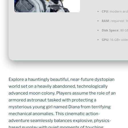
CPU:
modern archi
RAM:
required: 
Disk Space:
80 G
GPU:
16 GB+ vid
Explore a hauntingly beautiful, near-future dystopian
world set on a heavily abandoned, technologically
advanced moon colony. Players assume the role of an
armored astronaut tasked with protecting a
mysterious young girl named Diana from terrifying
mechanical anomalies. This cinematic action-
adventure seamlessly balances explosive, physics-
based gunplay with quiet moments of touching