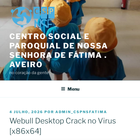
Saltar
para
o
conteúdo
CENTRO SOCIAL E
PAROQUIAL DE NOSSA
SENHORA DE FÁTIMA .
AVEIRO
no coração da gente
Menu
PUBLICADO
4 JULHO, 2026
POR
ADMIN_CSPNSFATIMA
EM
Webull Desktop Crack no Virus
[x86x64]