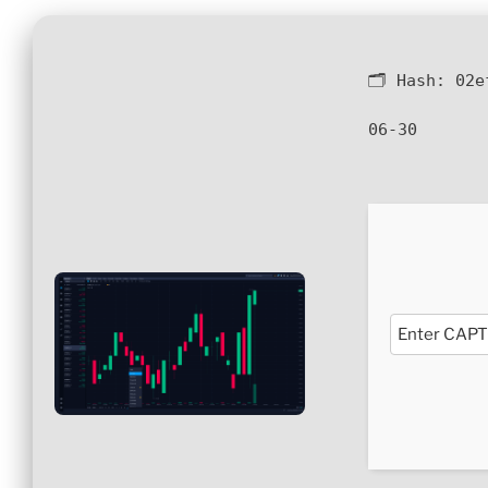
🗂 Hash:
02e
06-30