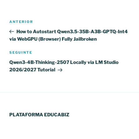
Navegação
Conteúdo
ANTERIOR
de
anterior
How to Autostart Qwen3.5-35B-A3B-GPTQ-Int4
artigos
via WebGPU (Browser) Fully Jailbroken
Conteúdo
SEGUINTE
seguinte
Qwen3-4B-Thinking-2507 Locally via LM Studio
2026/2027 Tutorial
PLATAFORMA EDUCABIZ