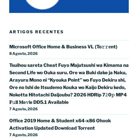
ARTIGOS RECENTES
Microsoft Office Home & Business VL (To𝚛𝚛еnt)
8 Agosto, 2026
Tsuihou sareta Cheat Fuyo Majutsushi wa Kimama na
Second Life wo Ouka suru. Ore wa Buki dake ja Naku,
Arayuru Mono ni “Kyouka Point” wo Fuyo Dekiru shi,
Ore no Ishi de Itsudemo Kouka wo Kaijo Dekiru kedo,
Nokotta Hitotachi Daijoubu? 2026 HDRip 7𝟸0𝚙 MP4
𝐅𝚞𝐥𝐥 𝐌𝐨𝚟𝐢𝐞 DD5.1 Available
7 Agosto, 2026
Office 2019 Home & Student x64-x86 Ohook
Activation Updated Dоwnlоad Torrent
7 Agosto, 2026