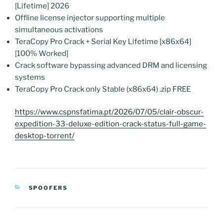
[Lifetime] 2026
Offline license injector supporting multiple
simultaneous activations
TeraCopy Pro Crack + Serial Key Lifetime [x86x64]
[100% Worked]
Crack software bypassing advanced DRM and licensing
systems
TeraCopy Pro Crack only Stable (x86x64) .zip FREE
https://www.cspnsfatima.pt/2026/07/05/clair-obscur-
expedition-33-deluxe-edition-crack-status-full-game-
desktop-torrent/
CATEGORIAS
SPOOFERS