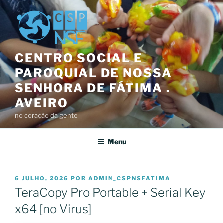
Saltar
para
o
conteúdo
CENTRO SOCIAL E
PAROQUIAL DE NOSSA
SENHORA DE FÁTIMA .
AVEIRO
no coração da gente
Menu
PUBLICADO
6 JULHO, 2026
POR
ADMIN_CSPNSFATIMA
EM
TeraCopy Pro Portable + Serial Key
x64 [no Virus]