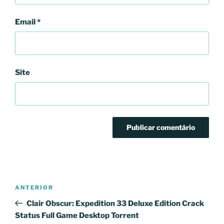
Email
*
Site
Navegação
Conteúdo
ANTERIOR
de
anterior
Clair Obscur: Expedition 33 Deluxe Edition Crack
artigos
Status Full Game Desktop Torrent