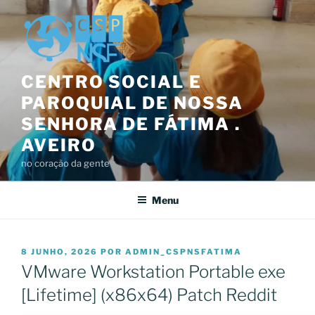
Saltar
para
o
conteúdo
CENTRO SOCIAL E
PAROQUIAL DE NOSSA
SENHORA DE FÁTIMA .
AVEIRO
no coração da gente
Menu
PUBLICADO
8 JUNHO, 2026
POR
ADMIN_CSPNSFATIMA
EM
VMware Workstation Portable exe
[Lifetime] (x86x64) Patch Reddit