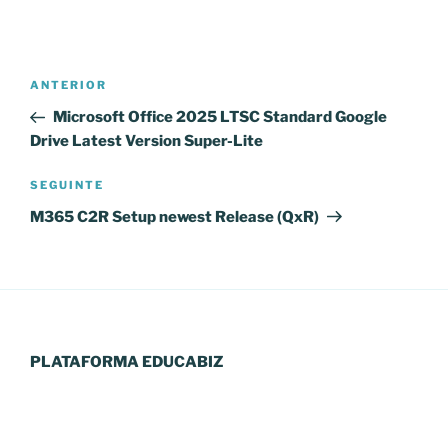
Navegação
Conteúdo
ANTERIOR
de
anterior
Microsoft Office 2025 LTSC Standard Google
artigos
Drive Latest Version Super-Lite
Conteúdo
SEGUINTE
seguinte
M365 C2R Setup newest Release (QxR)
PLATAFORMA EDUCABIZ