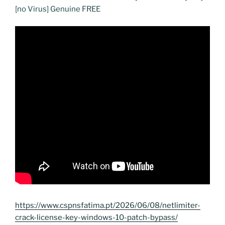
[no Virus] Genuine FREE
https://www.cspnsfatima.pt/2026/06/08/netlimiter-
crack-license-key-windows-10-patch-bypass/