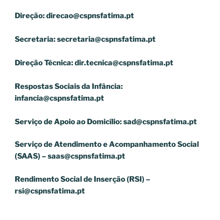
Direção:
direcao@cspnsfatima.pt
Secretaria:
secretaria@cspnsfatima.pt
Direção Técnica:
dir.tecnica@cspnsfatima.pt
Respostas Sociais da Infância:
infancia@cspnsfatima.pt
Serviço de Apoio ao Domicílio:
sad@cspnsfatima.pt
Serviço de Atendimento e Acompanhamento Social
(SAAS) –
saas@cspnsfatima.pt
Rendimento Social de Inserção (RSI) –
rsi@cspnsfatima.pt