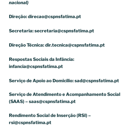
nacional)
Direção:
direcao@cspnsfatima.pt
Secretaria:
secretaria@cspnsfatima.pt
Direção Técnica:
dir.tecnica@cspnsfatima.pt
Respostas Sociais da Infância:
infancia@cspnsfatima.pt
Serviço de Apoio ao Domicílio:
sad@cspnsfatima.pt
Serviço de Atendimento e Acompanhamento Social
(SAAS) –
saas@cspnsfatima.pt
Rendimento Social de Inserção (RSI) –
rsi@cspnsfatima.pt