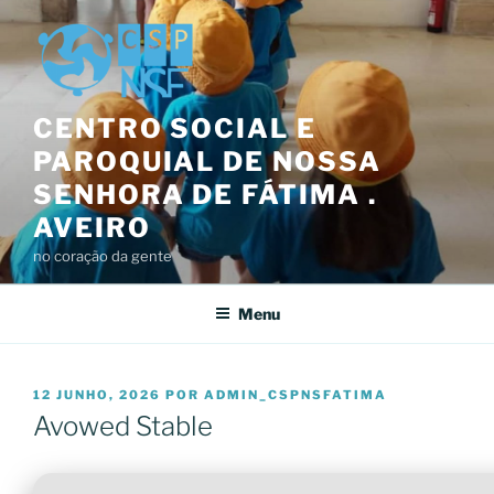
Saltar
para
o
conteúdo
CENTRO SOCIAL E
PAROQUIAL DE NOSSA
SENHORA DE FÁTIMA .
AVEIRO
no coração da gente
Menu
PUBLICADO
12 JUNHO, 2026
POR
ADMIN_CSPNSFATIMA
EM
Avowed Stable