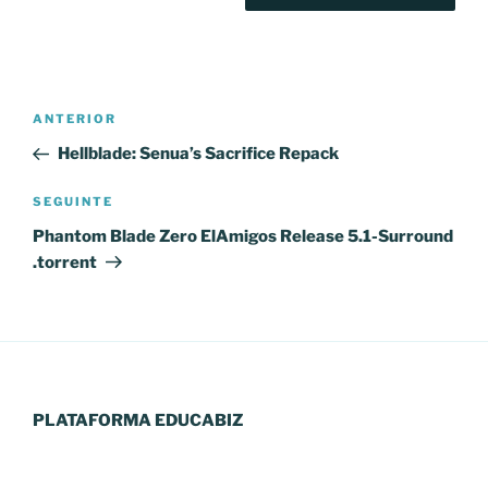
Navegação
Conteúdo
ANTERIOR
de
anterior
Hellblade: Senua’s Sacrifice Repack
artigos
Conteúdo
SEGUINTE
seguinte
Phantom Blade Zero ElAmigos Release 5.1-Surround
.torrent
PLATAFORMA EDUCABIZ