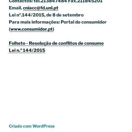
Contactos: tel.213847484 Fax.211845201
Email.
cniacc@fd.unl.pt
Lei nº.144/2015, de 8 de setembro
Para mais informações: Portal do consumidor
(
www.consumidor.pt
)
Folheto - Resolução de conflitos de consumo
Lei n.º 144/2015
Criado com WordPress