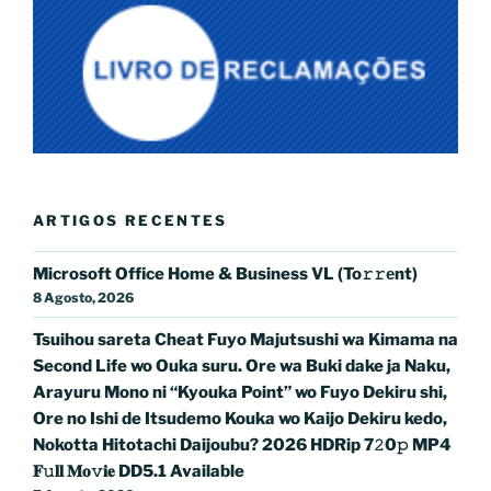
ARTIGOS RECENTES
Microsoft Office Home & Business VL (To𝚛𝚛еnt)
8 Agosto, 2026
Tsuihou sareta Cheat Fuyo Majutsushi wa Kimama na
Second Life wo Ouka suru. Ore wa Buki dake ja Naku,
Arayuru Mono ni “Kyouka Point” wo Fuyo Dekiru shi,
Ore no Ishi de Itsudemo Kouka wo Kaijo Dekiru kedo,
Nokotta Hitotachi Daijoubu? 2026 HDRip 7𝟸0𝚙 MP4
𝐅𝚞𝐥𝐥 𝐌𝐨𝚟𝐢𝐞 DD5.1 Available