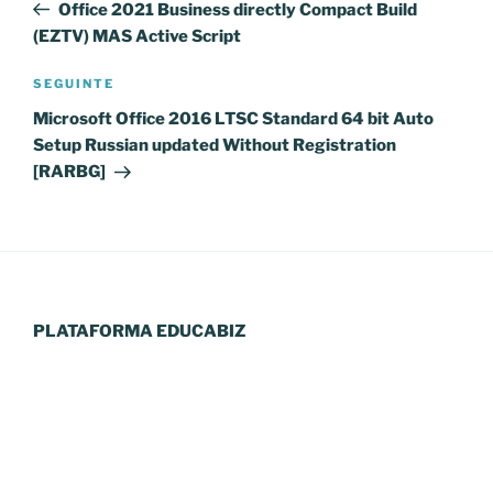
anterior
Office 2021 Business directly Compact Build
artigos
(EZTV) MAS Active Script
Conteúdo
SEGUINTE
seguinte
Microsoft Office 2016 LTSC Standard 64 bit Auto
Setup Russian updated Without Registration
[RARBG]
PLATAFORMA EDUCABIZ