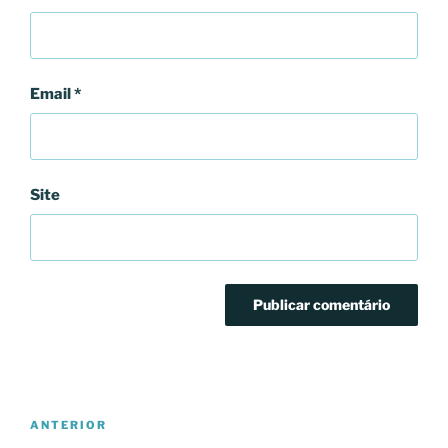
Email
*
Site
Navegação
Conteúdo
ANTERIOR
de