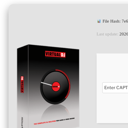
File Hash: 7
Last update:
2026