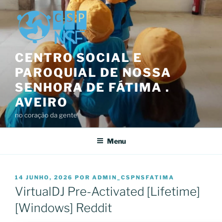
Saltar
para
o
conteúdo
CENTRO SOCIAL E
PAROQUIAL DE NOSSA
SENHORA DE FÁTIMA .
AVEIRO
no coração da gente
Menu
PUBLICADO
14 JUNHO, 2026
POR
ADMIN_CSPNSFATIMA
EM
VirtualDJ Pre-Activated [Lifetime]
[Windows] Reddit