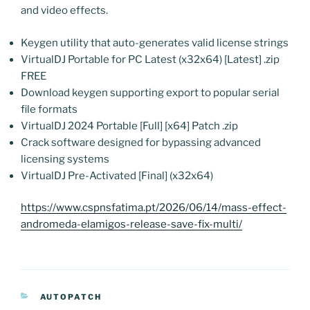
and video effects.
Keygen utility that auto-generates valid license strings
VirtualDJ Portable for PC Latest (x32x64) [Latest] .zip
FREE
Download keygen supporting export to popular serial
file formats
VirtualDJ 2024 Portable [Full] [x64] Patch .zip
Crack software designed for bypassing advanced
licensing systems
VirtualDJ Pre-Activated [Final] (x32x64)
https://www.cspnsfatima.pt/2026/06/14/mass-effect-
andromeda-elamigos-release-save-fix-multi/
CATEGORIAS
AUTOPATCH