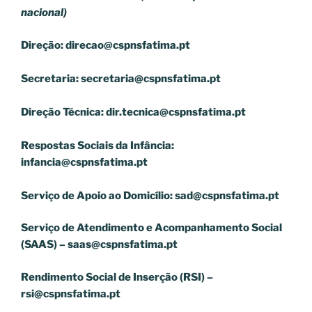
nacional)
Direção:
direcao@cspnsfatima.pt
Secretaria:
secretaria@cspnsfatima.pt
Direção Técnica:
dir.tecnica@cspnsfatima.pt
Respostas Sociais da Infância:
infancia@cspnsfatima.pt
Serviço de Apoio ao Domicílio:
sad@cspnsfatima.pt
Serviço de Atendimento e Acompanhamento Social
(SAAS) –
saas@cspnsfatima.pt
Rendimento Social de Inserção (RSI) –
rsi@cspnsfatima.pt