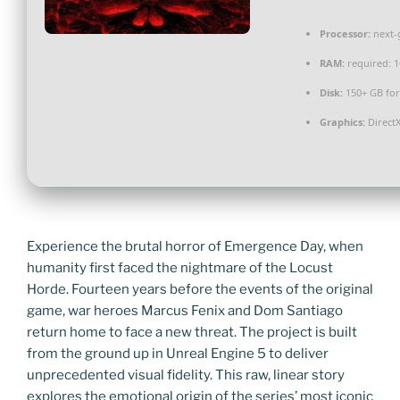
Processor:
next-
RAM:
required: 
Disk:
150+ GB fo
Graphics:
DirectX
Experience the brutal horror of Emergence Day, when
humanity first faced the nightmare of the Locust
Horde. Fourteen years before the events of the original
game, war heroes Marcus Fenix and Dom Santiago
return home to face a new threat. The project is built
from the ground up in Unreal Engine 5 to deliver
unprecedented visual fidelity. This raw, linear story
explores the emotional origin of the series’ most iconic