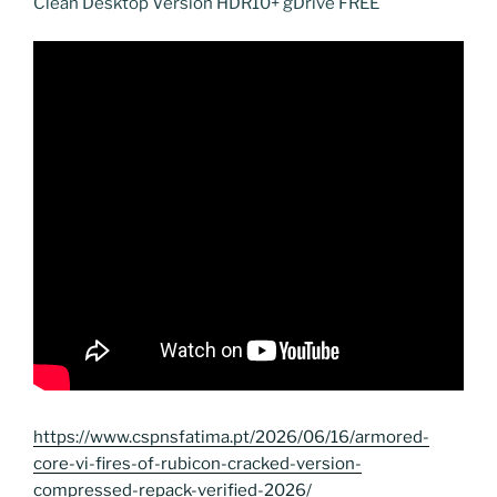
Clean Desktop Version HDR10+ gDrive FREE
https://www.cspnsfatima.pt/2026/06/16/armored-
core-vi-fires-of-rubicon-cracked-version-
compressed-repack-verified-2026/