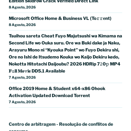
Edition Skidrow Crack Verified Direct Link
8 Agosto, 2026
Microsoft Office Home & Business VL (To𝚛𝚛еnt)
8 Agosto, 2026
Tsuihou sareta Cheat Fuyo Majutsushi wa Kimama na
Second Life wo Ouka suru. Ore wa Buki dake ja Naku,
Arayuru Mono ni “Kyouka Point” wo Fuyo Dekiru shi,
Ore no Ishi de Itsudemo Kouka wo Kaijo Dekiru kedo,
Nokotta Hitotachi Daijoubu? 2026 HDRip 7𝟸0𝚙 MP4
𝐅𝚞𝐥𝐥 𝐌𝐨𝚟𝐢𝐞 DD5.1 Available
7 Agosto, 2026
Office 2019 Home & Student x64-x86 Ohook
Activation Updated Dоwnlоad Torrent
7 Agosto, 2026
Centro de arbitragem - Resolução de conflitos
de