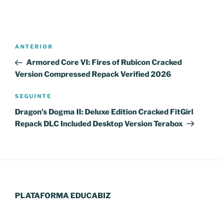
Navegação
Conteúdo
ANTERIOR
de
anterior
Armored Core VI: Fires of Rubicon Cracked
artigos
Version Compressed Repack Verified 2026
Conteúdo
SEGUINTE
seguinte
Dragon’s Dogma II: Deluxe Edition Cracked FitGirl
Repack DLC Included Desktop Version Terabox
PLATAFORMA EDUCABIZ