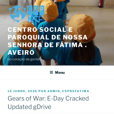
Saltar
para
o
conteúdo
CENTRO SOCIAL E
PAROQUIAL DE NOSSA
SENHORA DE FÁTIMA .
AVEIRO
no coração da gente
Menu
PUBLICADO
16 JUNHO, 2026
POR
ADMIN_CSPNSFATIMA
EM
Gears of War: E-Day Cracked
Updated gDrive