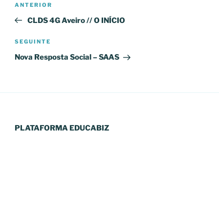
Conteúdo
ANTERIOR
de
anterior
CLDS 4G Aveiro // O INÍCIO
artigos
Conteúdo
SEGUINTE
seguinte
Nova Resposta Social – SAAS
PLATAFORMA EDUCABIZ