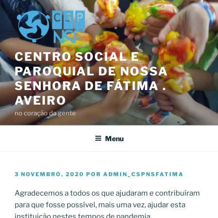
Saltar
para
o
conteúdo
CENTRO SOCIAL E
PAROQUIAL DE NOSSA
SENHORA DE FÁTIMA .
AVEIRO
no coração da gente
Menu
PUBLICADO
3 NOVEMBRO, 2020
POR
ADMIN_CSPNSFATIMA
EM
Agradecemos a todos os que ajudaram e contribuíram
para que fosse possível, mais uma vez, ajudar esta
instituição nestes tempos de pandemia.